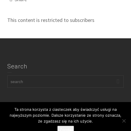
This content is restricted to subscribers
Search
Ta strona korzysta z ciasteczek aby świadczyć usługi na
najwyższym poziomie. Dalsze korzystanie ze strony oznacza,
że zgadzasz się na ich użycie.
Copyright © Company Name, Inc.
Zgoda