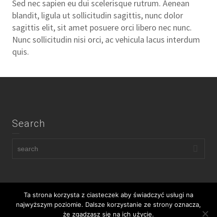
Sed nec sapien eu dui scelerisque rutrum. Aenean
blandit, ligula ut sollicitudin sagittis, nunc dolor
sagittis elit, sit amet posuere orci libero nec nunc.
Nunc sollicitudin nisi orci, ac vehicula lacus interdum
quis.
Search
Ta strona korzysta z ciasteczek aby świadczyć usługi na
najwyższym poziomie. Dalsze korzystanie ze strony oznacza,
że zgadzasz się na ich użycie.